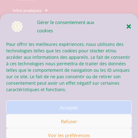
Infos pratiques
Gérer le consentement aux
Actualités
cookies
Contact
Pour offrir les meilleures expériences, nous utilisons des
technologies telles que les cookies pour stocker et/ou
07.77.30.46.71
accéder aux informations des appareils. Le fait de consentir
à ces technologies nous permettra de traiter des données
serviere.marine@gmail.com
telles que le comportement de navigation ou les ID uniques
sur ce site. Le fait de ne pas consentir ou de retirer son
consentement peut avoir un effet négatif sur certaines
caractéristiques et fonctions.
Accepter
Généré par
Salomé Bueb
/ Copyright © Marine Serviere Naturopathe 2024 –
Tous droits réservés
Refuser
Voir les préférences
Mentions légales
–
Politique de confidentialité