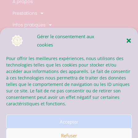
A propos
Prestations
Infos pratiques
Gérer le consentement aux
Actualités
cookies
Contact
Pour offrir les meilleures expériences, nous utilisons des
technologies telles que les cookies pour stocker et/ou
07.77.30.46.71
accéder aux informations des appareils. Le fait de consentir
serviere.marine@gmail.com
à ces technologies nous permettra de traiter des données
telles que le comportement de navigation ou les ID uniques
sur ce site. Le fait de ne pas consentir ou de retirer son
consentement peut avoir un effet négatif sur certaines
caractéristiques et fonctions.
Accepter
Généré par
Salomé Bueb
/ Copyright © Marine Serviere Naturopathe
2024 – Tous droits réservés
Refuser