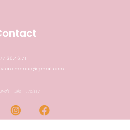
Contact
77.30.46.71
rviere.marine@gmail.com
vais – Lille – Froissy