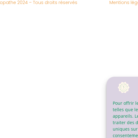
ropathe 2024 – Tous droits réservés
Mentions lég
Pour offrir 
telles que l
appareils. L
traiter des 
uniques sur 
consentement