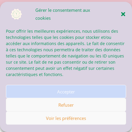
Gérer le consentement aux
cookies
Pour offrir les meilleures expériences, nous utilisons des
technologies telles que les cookies pour stocker et/ou
Généré par
Salomé Bueb
/ Copyright © Marine Serviere Naturopathe
accéder aux informations des appareils. Le fait de consentir
2024 – Tous droits réservés
à ces technologies nous permettra de traiter des données
telles que le comportement de navigation ou les ID uniques
sur ce site. Le fait de ne pas consentir ou de retirer son
Mentions légales
–
Politique de confidentialité
consentement peut avoir un effet négatif sur certaines
caractéristiques et fonctions.
Accepter
Refuser
Voir les préférences